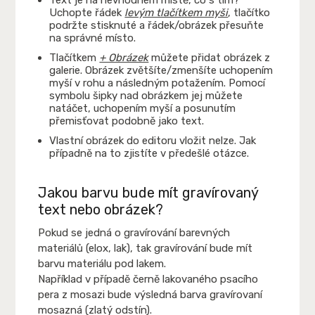
Uchopte řádek
levým tlačítkem myši
, tlačítko
podržte stisknuté a řádek/obrázek přesuňte
na správné místo.
Tlačítkem
+ Obrázek
můžete přidat obrázek z
galerie. Obrázek zvětšíte/zmenšíte uchopením
myší v rohu a následným potažením. Pomocí
symbolu šipky nad obrázkem jej můžete
natáčet, uchopením myší a posunutím
přemisťovat podobně jako text.
Vlastní obrázek do editoru vložit nelze. Jak
případně na to zjistíte v předešlé otázce.
Jakou barvu bude mít gravírovaný
text nebo obrázek?
Pokud se jedná o gravírování barevných
materiálů (elox, lak), tak gravírování bude mít
barvu materiálu pod lakem.
Například v případě černě lakovaného psacího
pera z mosazi bude výsledná barva gravírovaní
mosazná (zlatý odstín).