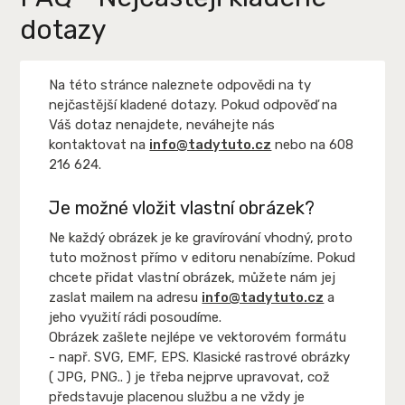
dotazy
Na této stránce naleznete odpovědi na ty
nejčastější kladené dotazy. Pokud odpověď na
Váš dotaz nenajdete, neváhejte nás
kontaktovat na
info@tadytuto.cz
nebo na
608
216 624
.
Je možné vložit vlastní obrázek?
Ne každý obrázek je ke gravírování vhodný, proto
tuto možnost přímo v editoru nenabízíme. Pokud
chcete přidat vlastní obrázek, můžete nám jej
zaslat mailem na adresu
info@tadytuto.cz
a
jeho využití rádi posoudíme.
Obrázek zašlete nejlépe ve vektorovém formátu
- např. SVG, EMF, EPS. Klasické rastrové obrázky
( JPG, PNG.. ) je třeba nejprve upravovat, což
představuje placenou službu a ne vždy je