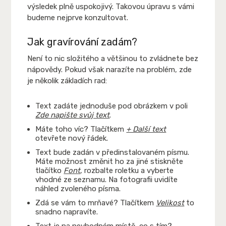
výsledek plně uspokojivý. Takovou úpravu s vámi
budeme nejprve konzultovat.
Jak gravírování zadám?
Není to nic složitého a většinou to zvládnete bez
nápovědy. Pokud však narazíte na problém, zde
je několik základích rad:
Text zadáte jednoduše pod obrázkem v poli
Zde napište svůj text
.
Máte toho víc? Tlačítkem
+ Další text
otevřete nový řádek.
Text bude zadán v předinstalovaném písmu.
Máte možnost změnit ho za jiné stiskněte
tlačítko
Font
, rozbalte roletku a vyberte
vhodné ze seznamu. Na fotografii uvidíte
náhled zvoleného písma.
Zdá se vám to mrňavé? Tlačítkem
Velikost
to
snadno napravíte.
Text je na nevhodném místě, co s tím?