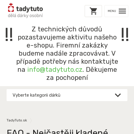
MENU
!!
!!
Z technických důvodů
pozastavujeme aktivitu našeho
e-shopu. Firemní zakázky
budeme nadále zpracovávat. V
případě potřeby nás kontaktujte
na
info@tadytuto.cz
. Děkujeme
za pochopení
Vyberte kategorii dárků
TadyTuto.sk
FAQ - Nejčastěji kladené