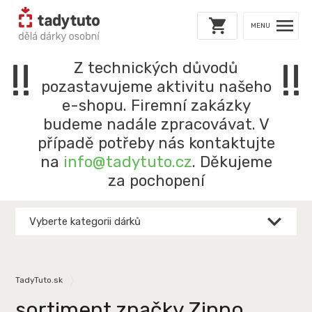
MENU
!!
!!
Z technických důvodů
pozastavujeme aktivitu našeho
e-shopu. Firemní zakázky
budeme nadále zpracovávat. V
případě potřeby nás kontaktujte
na
info@tadytuto.cz
. Děkujeme
za pochopení
Vyberte kategorii dárků
TadyTuto.sk
sortiment značky Zippo