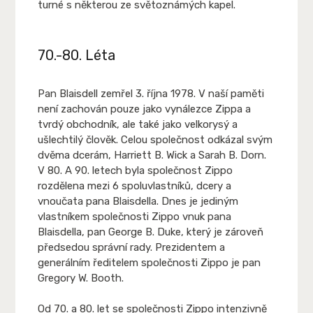
turné s některou ze světoznámých kapel.
70.-80. Léta
Pan Blaisdell zemřel 3. října 1978. V naší paměti
není zachován pouze jako vynálezce Zippa a
tvrdý obchodník, ale také jako velkorysý a
ušlechtilý člověk. Celou společnost odkázal svým
dvěma dcerám, Harriett B. Wick a Sarah B. Dorn.
V 80. A 90. letech byla společnost Zippo
rozdělena mezi 6 spoluvlastníků, dcery a
vnoučata pana Blaisdella. Dnes je jediným
vlastníkem společnosti Zippo vnuk pana
Blaisdella, pan George B. Duke, který je zároveň
předsedou správní rady. Prezidentem a
generálním ředitelem společnosti Zippo je pan
Gregory W. Booth.
Od 70. a 80. let se společnosti Zippo intenzivně