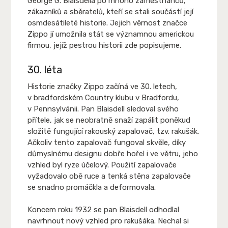
George G. Blaisdella po mnoho zaměstnanců,
zákazníků a sběratelů, kteří se stali součástí její
osmdesátileté historie. Jejich věrnost značce
Zippo jí umožnila stát se významnou americkou
firmou, jejíž pestrou historii zde popisujeme.
30. léta
Historie značky Zippo začíná ve 30. letech,
v bradfordském Country klubu v Bradfordu,
v Pennsylvánii. Pan Blaisdell sledoval svého
přítele, jak se neobratně snaží zapálit poněkud
složitě fungující rakouský zapalovač, tzv. rakušák.
Ačkoliv tento zapalovač fungoval skvěle, díky
důmyslnému designu dobře hořel i ve větru, jeho
vzhled byl ryze účelový. Použití zapalovače
vyžadovalo obě ruce a tenká stěna zapalovače
se snadno promáčkla a deformovala.
Koncem roku 1932 se pan Blaisdell odhodlal
navrhnout nový vzhled pro rakušáka. Nechal si