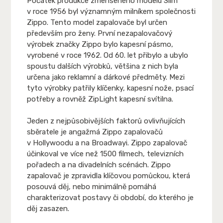
Počátek produkce zmenšeného modelu Slim
v roce 1956 byl významným milníkem společnosti
Zippo. Tento model zapalovače byl určen
především pro ženy. První nezapalovačový
výrobek značky Zippo bylo kapesní pásmo,
vyrobené v roce 1962. Od 60. let přibylo a ubylo
spoustu dalších výrobků, většina z nich byla
určena jako reklamní a dárkové předměty. Mezi
tyto výrobky patřily klíčenky, kapesní nože, psací
potřeby a rovněž ZipLight kapesní svítilna.
Jeden z nejpůsobivějších faktorů ovlivňujících
sběratele je angažmá Zippo zapalovačů
v Hollywoodu a na Broadwayi. Zippo zapalovač
účinkoval ve více než 1500 filmech, televizních
pořadech a na divadelních scénách. Zippo
zapalovač je zpravidla klíčovou pomůckou, která
posouvá děj, nebo minimálně pomáhá
charakterizovat postavy či období, do kterého je
děj zasazen.