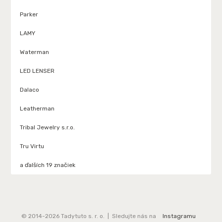
Parker
LAMY
Waterman
LED LENSER
Dalaco
Leatherman
Tribal Jewelry s.r.o.
Tru Virtu
a ďalších 19 značiek
© 2014-2026 Tadytuto s. r. o. | Sledujte nás na
Instagramu