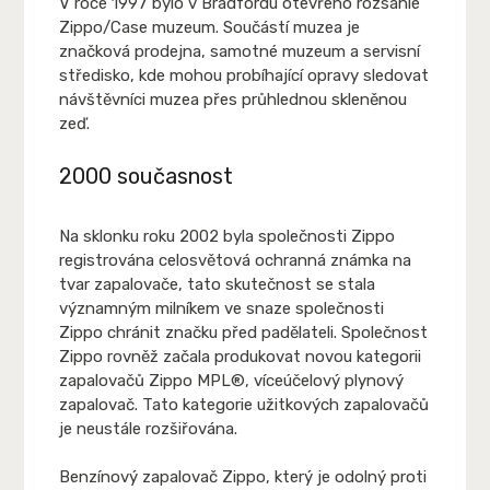
V roce 1997 bylo v Bradfordu otevřeno rozsáhlé
Zippo/Case muzeum. Součástí muzea je
značková prodejna, samotné muzeum a servisní
středisko, kde mohou probíhající opravy sledovat
návštěvníci muzea přes průhlednou skleněnou
zeď.
2000 současnost
Na sklonku roku 2002 byla společnosti Zippo
registrována celosvětová ochranná známka na
tvar zapalovače, tato skutečnost se stala
významným milníkem ve snaze společnosti
Zippo chránit značku před padělateli. Společnost
Zippo rovněž začala produkovat novou kategorii
zapalovačů Zippo MPL®, víceúčelový plynový
zapalovač. Tato kategorie užitkových zapalovačů
je neustále rozšiřována.
Benzínový zapalovač Zippo, který je odolný proti