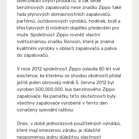
diverzifikaci svých produktů, a tak vedle
benzínových zapalovačů nese značku Zippo také
řada plynových domácnostních zapalovačů,
parfémů, outdoorových výrobků, hodinek, brýlí a
lifestylových či módních doplňků především pro
muže. Společnost Zippo rovněž vlastní
světoznámou značku Ronson, která je známá
kvalitními výrobky v oblasti zapalovačů a paliva
do zapalovačů.
V roce 2012 společnost Zippo oslavila 80 let své
existence, ke kterému se shodou okolností přidal
ještě jeden obrovský milník 5. června 2012 byl
vyroben 500,000,000. kus benzínového Zippo
zapalovače. Na památku této skutečnosti byly
všechny zapalovače vyrobené v tento den
označeny speciální ražbou.
Dnes, v době jednorázově použitelných výrobků,
které mají omezenou záruku, je důležité
neopomenou jednu důležitou vlastnost