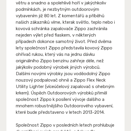
větru a snadno a spolehlivě hoří v jakýchkoliv
podmínkách, je nezbytným outdoorovým
vybavením již 80 let. Z komentářů a příběhů
našich zákazníků víme, kterak světlo, teplo nebo i
kovová schránka zapalovače Zippo zachránila
nejeden výlet před fiaskem, v některých
případech dokonce samotný život. Před dvěma
lety společnost Zippo představila kovový Zippo
ohřívač rukou, který vás na jednu dávku
originálního Zippo benzínu zahřeje déle, než
jakýkoliv podobný výrobek jiných výrobců.
Dalšími novými výrobky jsou voděodolný Zippo
nouzový podpalovač ohně a Zippo Flex Neck
Utility Lighter (víceúčelový zapalovač s ohebným
krkem). Úspěch Outdoorových výrobků přiměl
společnost Zippo k posílení vývoje dalšího a
mnohem robustnějšího Outdoorového vybavení,
které bude představeno v letech 2013-2014.
Společnost Zippo v posledních letech prohlubuje