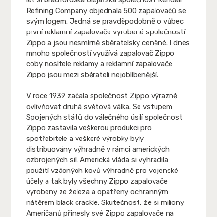
Refining Company objednala 500 zapalovačů se
svým logem. Jedná se pravděpodobně o vůbec
první reklamní zapalovače vyrobené společností
Zippo a jsou nesmírně sběratelsky ceněné. I dnes
mnoho společností využívá zapalovač Zippo
coby nositele reklamy a reklamní zapalovače
Zippo jsou mezi sběrateli nejoblíbenější.
V roce 1939 začala společnost Zippo výrazně
ovlivňovat druhá světová válka. Se vstupem
Spojených států do válečného úsilí společnost
Zippo zastavila veškerou produkci pro
spotřebitele a veškeré výrobky byly
distribuovány výhradně v rámci amerických
ozbrojených sil. Americká vláda si vyhradila
použití vzácných kovů výhradně pro vojenské
účely a tak byly všechny Zippo zapalovače
vyrobeny ze železa a opatřeny ochranným
nátěrem black crackle. Skutečnost, že si miliony
Američanů přinesly své Zippo zapalovače na