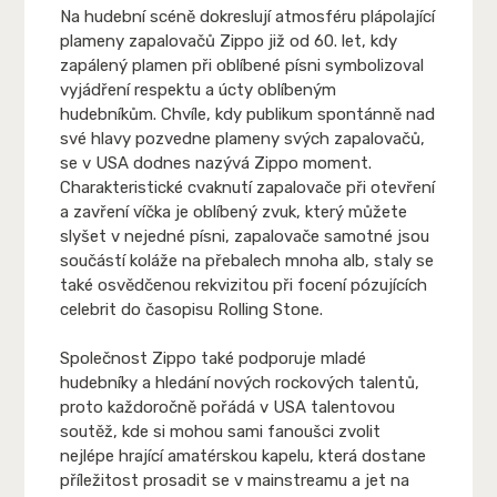
Na hudební scéně dokreslují atmosféru plápolající
plameny zapalovačů Zippo již od 60. let, kdy
zapálený plamen při oblíbené písni symbolizoval
vyjádření respektu a úcty oblíbeným
hudebníkům. Chvíle, kdy publikum spontánně nad
své hlavy pozvedne plameny svých zapalovačů,
se v USA dodnes nazývá Zippo moment.
Charakteristické cvaknutí zapalovače při otevření
a zavření víčka je oblíbený zvuk, který můžete
slyšet v nejedné písni, zapalovače samotné jsou
součástí koláže na přebalech mnoha alb, staly se
také osvědčenou rekvizitou při focení pózujících
celebrit do časopisu Rolling Stone.
Společnost Zippo také podporuje mladé
hudebníky a hledání nových rockových talentů,
proto každoročně pořádá v USA talentovou
soutěž, kde si mohou sami fanoušci zvolit
nejlépe hrající amatérskou kapelu, která dostane
příležitost prosadit se v mainstreamu a jet na