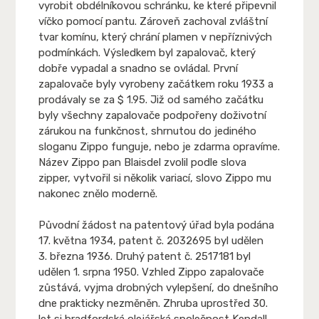
vyrobit obdélníkovou schránku, ke které připevnil
víčko pomocí pantu. Zároveň zachoval zvláštní
tvar komínu, který chrání plamen v nepříznivých
podmínkách. Výsledkem byl zapalovač, který
dobře vypadal a snadno se ovládal. První
zapalovače byly vyrobeny začátkem roku 1933 a
prodávaly se za $ 1.95. Již od samého začátku
byly všechny zapalovače podpořeny doživotní
zárukou na funkčnost, shrnutou do jediného
sloganu Zippo funguje, nebo je zdarma opravíme.
Název Zippo pan Blaisdel zvolil podle slova
zipper, vytvořil si několik variací, slovo Zippo mu
nakonec znělo moderně.
Původní žádost na patentový úřad byla podána
17. května 1934, patent č. 2032695 byl udělen
3. března 1936. Druhý patent č. 2517181 byl
udělen 1. srpna 1950. Vzhled Zippo zapalovače
zůstává, vyjma drobných vylepšení, do dnešního
dne prakticky nezměněn. Zhruba uprostřed 30.
let si bradfordská olejářská společnost Kendall