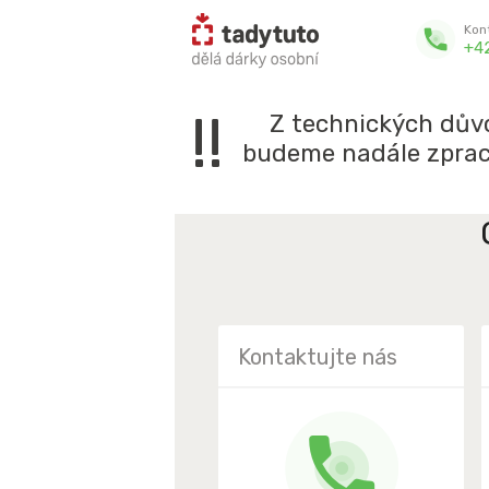
Kon
+4
!!
Z technických dův
budeme nadále zpraco
Kontaktujte nás