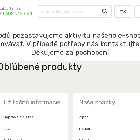
taktujte nás
FAQ
20 608 216 624
odů pozastavujeme aktivitu našeho e-shop
vávat. V případě potřeby nás kontaktujt
Děkujeme za pochopení
Obľúbené produkty
Užitočné informácie
Naše značky
Doprava a platba
Zippo
FAQ
Parker