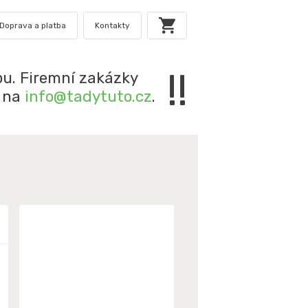
Doprava a platba
Kontakty
!!
u. Firemní zakázky
e na
info@tadytuto.cz
.