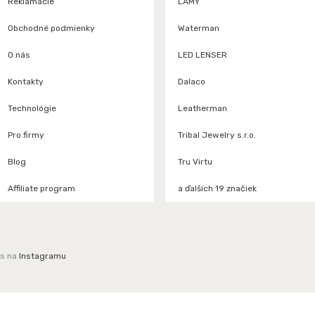
Reklamácie
LAMY
Obchodné podmienky
Waterman
O nás
LED LENSER
Kontakty
Dalaco
Technológie
Leatherman
Pro firmy
Tribal Jewelry s.r.o.
Blog
Tru Virtu
Affiliate program
a ďalších 19 značiek
ás na
Instagramu