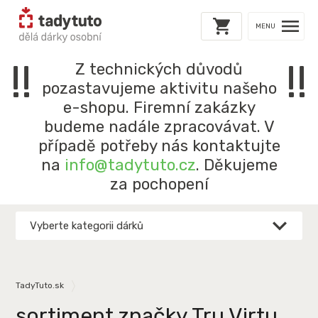
MENU
!!
!!
Z technických důvodů
pozastavujeme aktivitu našeho
e-shopu. Firemní zakázky
budeme nadále zpracovávat. V
případě potřeby nás kontaktujte
na
info@tadytuto.cz
. Děkujeme
za pochopení
Vyberte kategorii dárků
TadyTuto.sk
sortiment značky Tru Virtu